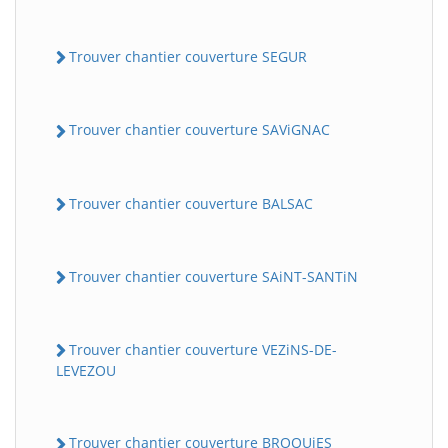
Trouver chantier couverture SEGUR
Trouver chantier couverture SAViGNAC
Trouver chantier couverture BALSAC
BatiWebPro
B
Assistant en ligne
Trouver chantier couverture SAiNT-SANTiN
B
Trouver chantier couverture VEZiNS-DE-
LEVEZOU
BatiWebPro
Trouver chantier couverture BROQUiES