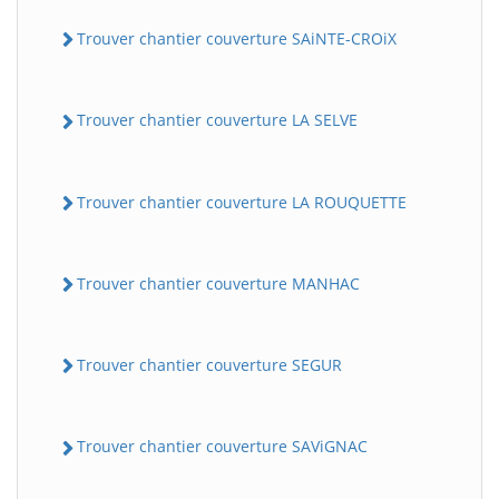
Trouver chantier couverture SAiNTE-CROiX
Trouver chantier couverture LA SELVE
Trouver chantier couverture LA ROUQUETTE
BatiWebPro
B
Trouver chantier couverture MANHAC
Assistant en ligne
B
Trouver chantier couverture SEGUR
Trouver chantier couverture SAViGNAC
BatiWebPro