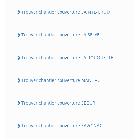
Trouver chantier couverture SAiNTE-CROiX
Trouver chantier couverture LA SELVE
Trouver chantier couverture LA ROUQUETTE
BatiWebPro
B
Trouver chantier couverture MANHAC
Assistant en ligne
B
Trouver chantier couverture SEGUR
Trouver chantier couverture SAViGNAC
BatiWebPro