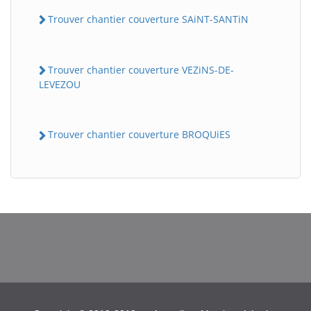
Trouver chantier couverture SAiNT-SANTiN
Trouver chantier couverture VEZiNS-DE-
LEVEZOU
Trouver chantier couverture BROQUiES
BatiWebPro
B
Assistant en ligne
B
BatiWebPro