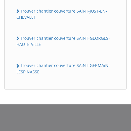
Trouver chantier couverture SAiNT-JUST-EN-
CHEVALET
Trouver chantier couverture SAiNT-GEORGES-
HAUTE-ViLLE
Trouver chantier couverture SAiNT-GERMAiN-
BatiWebPro
LESPiNASSE
B
Assistant en ligne
B
BatiWebPro