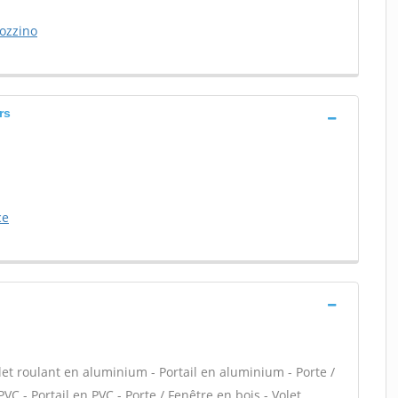
ozzino
rs
ce
let roulant en aluminium - Portail en aluminium - Porte /
VC - Portail en PVC - Porte / Fenêtre en bois - Volet