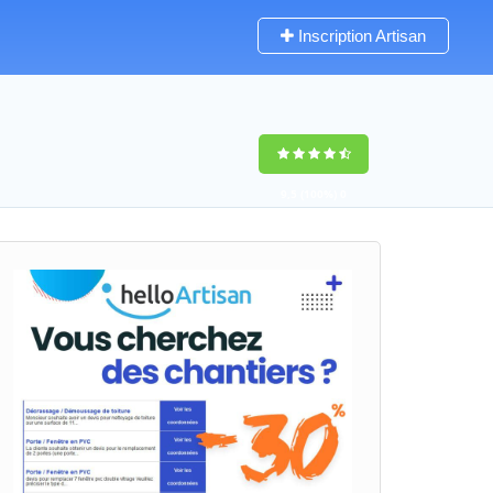
Inscription Artisan
9,5
(100%)
0
votes