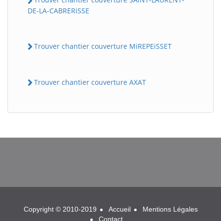
DE-LA-CABRERiSSE
Trouver chantier couverture MiREPEiSSET
Trouver chantier couverture AXAT
BatiWebPro
B
Assistant en ligne
B
Copyright © 2010-2019
Accueil
Mentions Légales
Contact